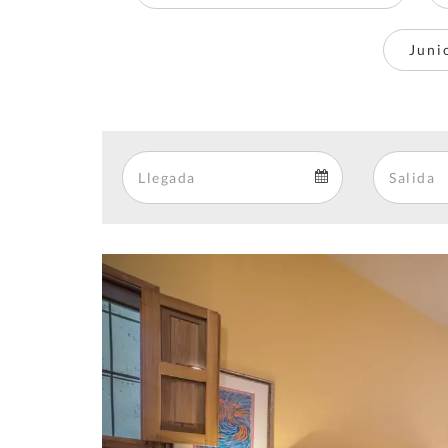
Juni
Arrival
Arrival
calendar
Previous