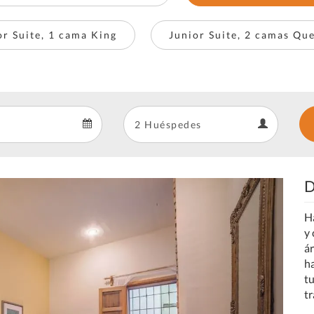
or Suite, 1 cama King
Junior Suite, 2 camas Qu
Departure
Guests
Departure
Guests
calendar
calendar
D
Next
H
y 
á
ha
t
t