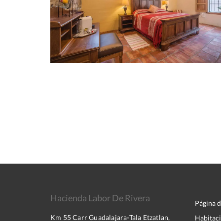
Hacienda Labor De Rivera
Página d
Km 55 Carr Guadalajara-Tala Etzatlan,
Habitac